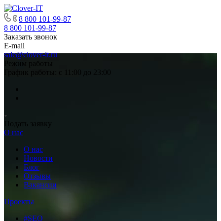
8 800 101-99-87
8 800 101-99-87
Заказать звонок
E-mail
sale@clover-it.ru
Режим работы
График работы: с 11:00 до 23:00
Подать заявку
О нас
О нас
Новости
Блог
Отзывы
Вакансии
Проекты
#SEO