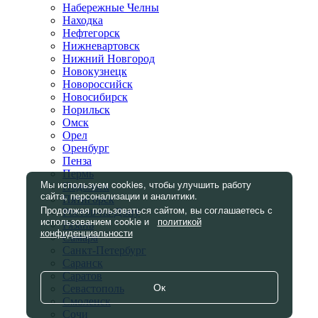
Набережные Челны
Находка
Нефтегорск
Нижневартовск
Нижний Новгород
Новокузнецк
Новороссийск
Новосибирск
Норильск
Омск
Орел
Оренбург
Пенза
Пермь
Мы используем cookies, чтобы улучшить работу
Подольск
сайта, персонализации и аналитики.
Пятигорск
Продолжая пользоваться сайтом, вы соглашаетесь с
Ростов-на-Дону
использованием cookie и
политикой
Рязань
конфиденциальности
Самара
Санкт-Петербург
Саранск
Саратов
Ок
Севастополь
Смоленск
Сочи