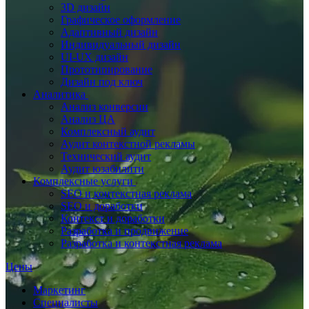
3D дизайн
Графическое оформление
Адаптивный дизайн
Индивидуальный дизайн
UI‑UX дизайн
Прототипирование
Дизайн под ключ
Аналитика
Анализ конверсии
Анализ ЦА
Комплексный аудит
Аудит контекстной рекламы
Технический аудит
Аудит юзабилити
Комплексные услуги
SEO и контекстная реклама
SEO и доработки
Контекст и доработки
Разработка и продвижение
Разработка и контекстная реклама
Цены
Маркетинг
Специалисты