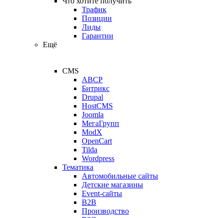
Что хотите получить
Трафик
Позиции
Лиды
Гарантии
Ещё
CMS
ABCP
Битрикс
Drupal
HostCMS
Joomla
МегаГрупп
ModX
OpenCart
Tilda
Wordpress
Тематика
Автомобильные сайты
Детские магазины
Event-сайты
B2B
Производство