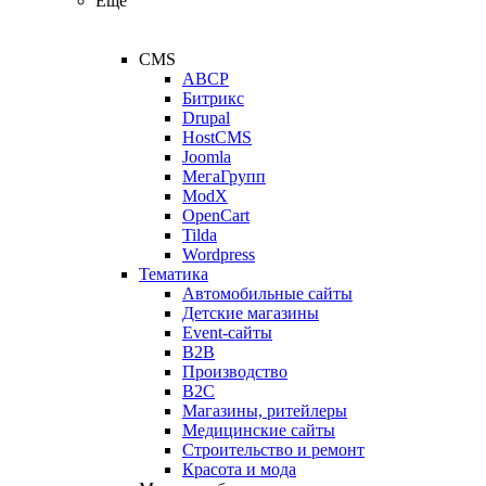
Ещё
CMS
ABCP
Битрикс
Drupal
HostCMS
Joomla
МегаГрупп
ModX
OpenCart
Tilda
Wordpress
Тематика
Автомобильные сайты
Детские магазины
Event-сайты
B2B
Производство
B2C
Магазины, ритейлеры
Медицинские сайты
Строительство и ремонт
Красота и мода