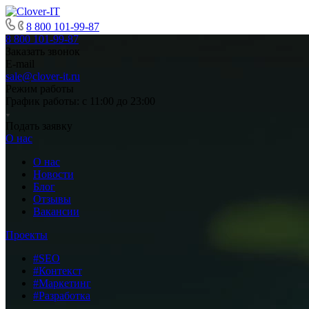
8 800 101-99-87
8 800 101-99-87
Заказать звонок
E-mail
sale@clover-it.ru
Режим работы
График работы: с 11:00 до 23:00
Подать заявку
О нас
О нас
Новости
Блог
Отзывы
Вакансии
Проекты
#SEO
#Контекст
#Маркетинг
#Разработка