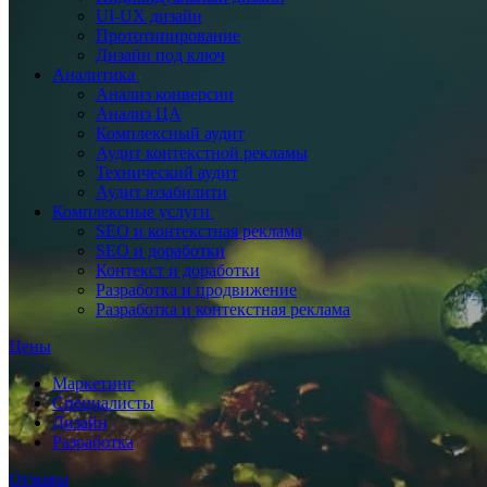
UI‑UX дизайн
Прототипирование
Дизайн под ключ
Аналитика
Анализ конверсии
Анализ ЦА
Комплексный аудит
Аудит контекстной рекламы
Технический аудит
Аудит юзабилити
Комплексные услуги
SEO и контекстная реклама
SEO и доработки
Контекст и доработки
Разработка и продвижение
Разработка и контекстная реклама
Цены
Маркетинг
Специалисты
Дизайн
Разработка
Отзывы